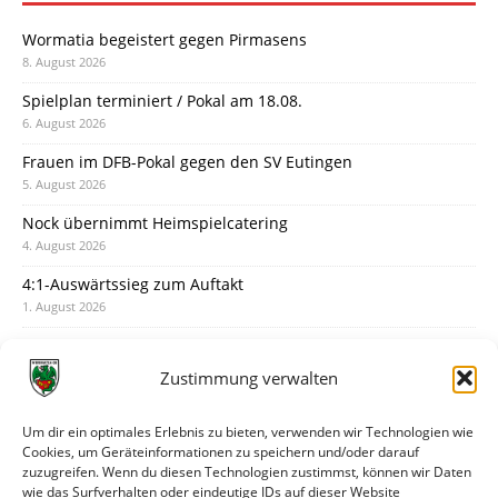
Wormatia begeistert gegen Pirmasens
8. August 2026
Spielplan terminiert / Pokal am 18.08.
6. August 2026
Frauen im DFB-Pokal gegen den SV Eutingen
5. August 2026
Nock übernimmt Heimspielcatering
4. August 2026
4:1-Auswärtssieg zum Auftakt
1. August 2026
Pokal: Wormatia muss zu Schott Mainz
31. Juli 2026
Zustimmung verwalten
Wormatia trauert um Jürgen Dinger
30. Juli 2026
Um dir ein optimales Erlebnis zu bieten, verwenden wir Technologien wie
Cookies, um Geräteinformationen zu speichern und/oder darauf
Deine Spielminute: 89+1
zuzugreifen. Wenn du diesen Technologien zustimmst, können wir Daten
28. Juli 2026
wie das Surfverhalten oder eindeutige IDs auf dieser Website