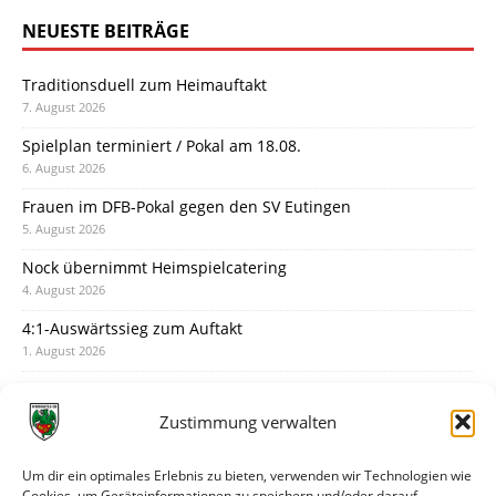
NEUESTE BEITRÄGE
Traditionsduell zum Heimauftakt
7. August 2026
Spielplan terminiert / Pokal am 18.08.
6. August 2026
Frauen im DFB-Pokal gegen den SV Eutingen
5. August 2026
Nock übernimmt Heimspielcatering
4. August 2026
4:1-Auswärtssieg zum Auftakt
1. August 2026
Pokal: Wormatia muss zu Schott Mainz
31. Juli 2026
Zustimmung verwalten
Wormatia trauert um Jürgen Dinger
30. Juli 2026
Um dir ein optimales Erlebnis zu bieten, verwenden wir Technologien wie
Cookies, um Geräteinformationen zu speichern und/oder darauf