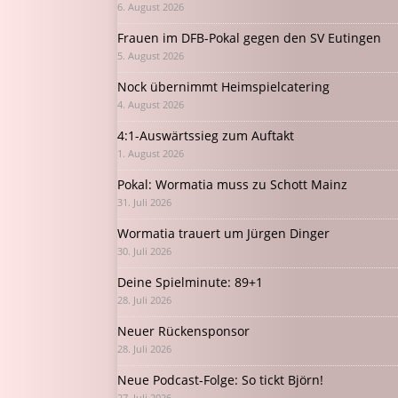
6. August 2026
Frauen im DFB-Pokal gegen den SV Eutingen
5. August 2026
Nock übernimmt Heimspielcatering
4. August 2026
4:1-Auswärtssieg zum Auftakt
1. August 2026
Pokal: Wormatia muss zu Schott Mainz
31. Juli 2026
Wormatia trauert um Jürgen Dinger
30. Juli 2026
Deine Spielminute: 89+1
28. Juli 2026
Neuer Rückensponsor
28. Juli 2026
Neue Podcast-Folge: So tickt Björn!
27. Juli 2026