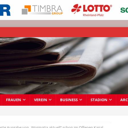
FRAUEN
VEREIN
BUSINESS
STADION
ARC
ste Ausgabe von „Wormatia aktuell“ schon im Offenen Kanal