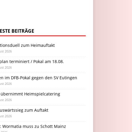
ESTE BEITRÄGE
itionsduell zum Heimauftakt
ust 2026
plan terminiert / Pokal am 18.08.
ust 2026
en im DFB-Pokal gegen den SV Eutingen
ust 2026
 übernimmt Heimspielcatering
ust 2026
Auswärtssieg zum Auftakt
ust 2026
l: Wormatia muss zu Schott Mainz