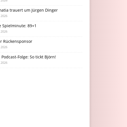
i 2026
atia trauert um Jürgen Dinger
i 2026
e Spielminute: 89+1
i 2026
r Rückensponsor
i 2026
Podcast-Folge: So tickt Björn!
i 2026