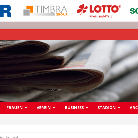
FRAUEN
VEREIN
BUSINESS
STADION
ARC
im Archiv!