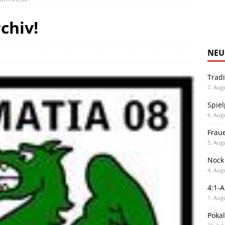
chiv!
NEU
Trad
7. Aug
Spiel
6. Aug
Frau
5. Aug
Nock
4. Aug
4:1-
1. Aug
Poka