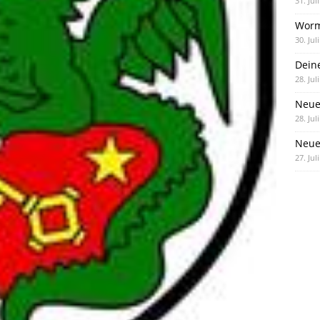
31. Jul
Worm
30. Jul
Dein
28. Jul
Neue
28. Jul
Neue 
27. Jul