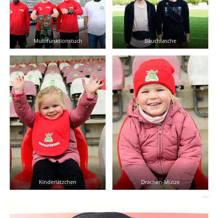
Multifunktionstuch
Bauchtasche
Kinderlätzchen
Drachen-Mütze