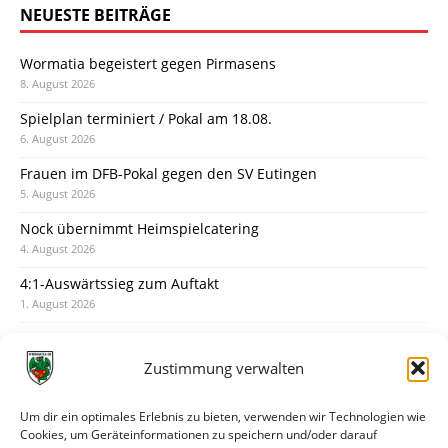
NEUESTE BEITRÄGE
Wormatia begeistert gegen Pirmasens
8. August 2026
Spielplan terminiert / Pokal am 18.08.
6. August 2026
Frauen im DFB-Pokal gegen den SV Eutingen
5. August 2026
Nock übernimmt Heimspielcatering
4. August 2026
4:1-Auswärtssieg zum Auftakt
1. August 2026
Pokal: Wormatia muss zu Schott Mainz
31. Juli 2026
Zustimmung verwalten
Wormatia trauert um Jürgen Dinger
30. Juli 2026
Um dir ein optimales Erlebnis zu bieten, verwenden wir Technologien wie
Cookies, um Geräteinformationen zu speichern und/oder darauf