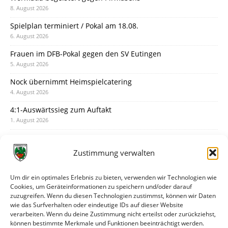
8. August 2026
Spielplan terminiert / Pokal am 18.08.
6. August 2026
Frauen im DFB-Pokal gegen den SV Eutingen
5. August 2026
Nock übernimmt Heimspielcatering
4. August 2026
4:1-Auswärtssieg zum Auftakt
1. August 2026
Pokal: Wormatia muss zu Schott Mainz
31. Juli 2026
Zustimmung verwalten
Wormatia trauert um Jürgen Dinger
30. Juli 2026
Um dir ein optimales Erlebnis zu bieten, verwenden wir Technologien wie
Cookies, um Geräteinformationen zu speichern und/oder darauf
Deine Spielminute: 89+1
zuzugreifen. Wenn du diesen Technologien zustimmst, können wir Daten
28. Juli 2026
wie das Surfverhalten oder eindeutige IDs auf dieser Website
verarbeiten. Wenn du deine Zustimmung nicht erteilst oder zurückziehst,
Neuer Rückensponsor
können bestimmte Merkmale und Funktionen beeinträchtigt werden.