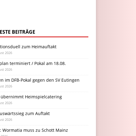
ESTE BEITRÄGE
itionsduell zum Heimauftakt
ust 2026
plan terminiert / Pokal am 18.08.
ust 2026
en im DFB-Pokal gegen den SV Eutingen
ust 2026
 übernimmt Heimspielcatering
ust 2026
Auswärtssieg zum Auftakt
ust 2026
l: Wormatia muss zu Schott Mainz