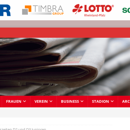
FRAUEN
VEREIN
BUSINESS
STADION
ARC
szeiten D2 und D3 Junioren