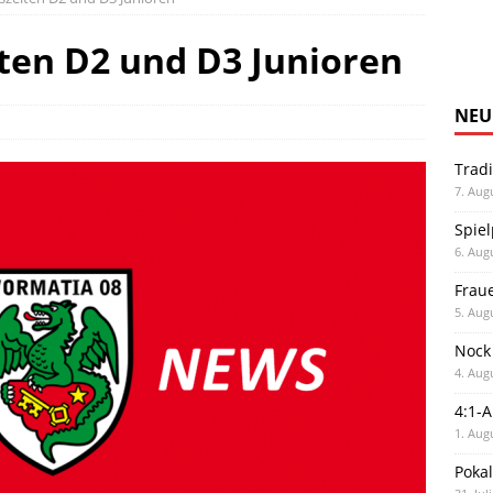
ten D2 und D3 Junioren
NEU
Trad
7. Aug
Spiel
6. Aug
Frau
5. Aug
Nock
4. Aug
4:1-
1. Aug
Poka