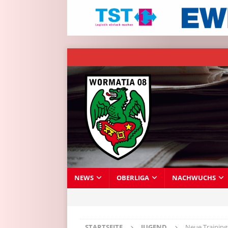
NEWS
OBERLIGA
NACHWUCHS
STARTSEITE
JUGEND
Neue Training