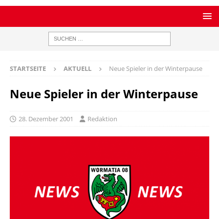
STARTSEITE
AKTUELL
Neue Spieler in der Winterpause
Neue Spieler in der Winterpause
28. Dezember 2001
Redaktion