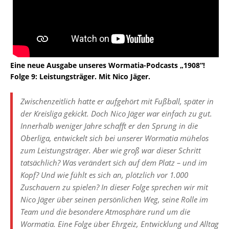
Eine neue Ausgabe unseres Wormatia-Podcasts „1908“!
Folge 9: Leistungsträger. Mit Nico Jäger.
Zwischenzeitlich hatte er aufgehört mit Fußball, später in
der Kreisliga gekickt. Doch Nico Jäger war einfach zu gut.
Innerhalb weniger Jahre schafft er den Sprung in die
Oberliga, entwickelt sich bei unserer Wormatia mühelos
zum Leistungsträger. Aber wie groß war dieser Schritt
tatsächlich? Was verändert sich auf dem Platz – und im
Kopf? Und wie fühlt es sich an, plötzlich vor 1.000
Zuschauern zu spielen? In dieser Folge sprechen wir mit
Nico Jäger über seinen persönlichen Weg, seine Rolle im
Team und die besondere Atmosphäre rund um die
Wormatia. Eine Folge über Ehrgeiz, Entwicklung und Alltag