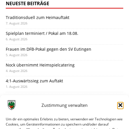
NEUESTE BEITRÄGE
Traditionsduell zum Heimauftakt
7. August 2026
Spielplan terminiert / Pokal am 18.08.
6. August 2026
Frauen im DFB-Pokal gegen den SV Eutingen
5. August 2026
Nock übernimmt Heimspielcatering
4. August 2026
4:1-Auswärtssieg zum Auftakt
1. August 2026
Pokal: Wormatia muss zu Schott Mainz
31. Juli 2026
Zustimmung verwalten
Wormatia trauert um Jürgen Dinger
30. Juli 2026
Um dir ein optimales Erlebnis zu bieten, verwenden wir Technologien wie
Cookies, um Geräteinformationen zu speichern und/oder darauf
Deine Spielminute: 89+1