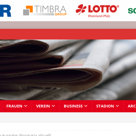
FRAUEN
VEREIN
BUSINESS
STADION
ARC
 Ausgabe: Wormatia aktuell!