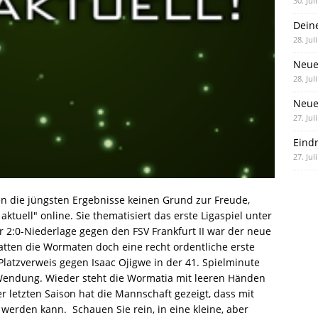
30. Jul
Dein
28. Jul
Neue
28. Jul
Neue 
27. Jul
Eind
27. Jul
n die jüngsten Ergebnisse keinen Grund zur Freude,
tuell" online. Sie thematisiert das erste Ligaspiel unter
r 2:0-Niederlage gegen den FSV Frankfurt II war der neue
atten die Wormaten doch eine recht ordentliche erste
Platzverweis gegen Isaac Ojigwe in der 41. Spielminute
 Wendung. Wieder steht die Wormatia mit leeren Händen
r letzten Saison hat die Mannschaft gezeigt, dass mit
t werden kann. Schauen Sie rein, in eine kleine, aber