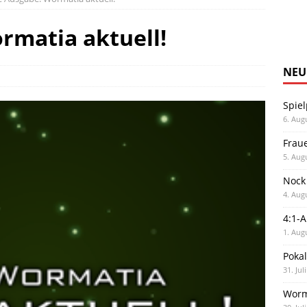
rmatia aktuell!
NEU
Spiel
6. Aug
Frau
5. Aug
Nock
4. Aug
4:1-
1. Aug
Poka
31. Jul
Worm