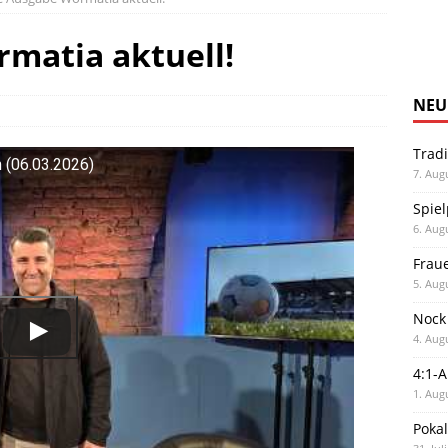
matia aktuell!
NEU
Trad
 (06.03.2026)
7. Aug
Spiel
6. Aug
Frau
5. Aug
Nock
4. Aug
4:1-
1. Aug
Poka