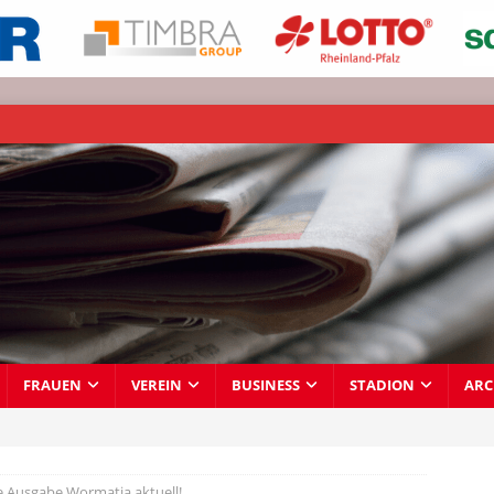
FRAUEN
VEREIN
BUSINESS
STADION
ARC
 Ausgabe Wormatia aktuell!