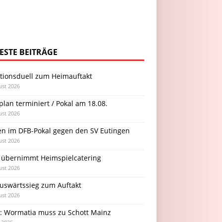
ESTE BEITRÄGE
itionsduell zum Heimauftakt
ust 2026
plan terminiert / Pokal am 18.08.
ust 2026
en im DFB-Pokal gegen den SV Eutingen
ust 2026
 übernimmt Heimspielcatering
ust 2026
Auswärtssieg zum Auftakt
ust 2026
l: Wormatia muss zu Schott Mainz