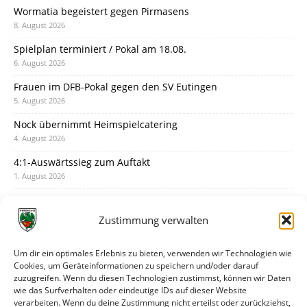
Wormatia begeistert gegen Pirmasens
8. August 2026
Spielplan terminiert / Pokal am 18.08.
6. August 2026
Frauen im DFB-Pokal gegen den SV Eutingen
5. August 2026
Nock übernimmt Heimspielcatering
4. August 2026
4:1-Auswärtssieg zum Auftakt
1. August 2026
Pokal: Wormatia muss zu Schott Mainz
31. Juli 2026
Zustimmung verwalten
Wormatia trauert um Jürgen Dinger
30. Juli 2026
Um dir ein optimales Erlebnis zu bieten, verwenden wir Technologien wie
Cookies, um Geräteinformationen zu speichern und/oder darauf
Deine Spielminute: 89+1
zuzugreifen. Wenn du diesen Technologien zustimmst, können wir Daten
28. Juli 2026
wie das Surfverhalten oder eindeutige IDs auf dieser Website
verarbeiten. Wenn du deine Zustimmung nicht erteilst oder zurückziehst,