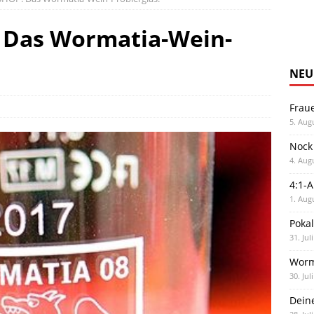
 Das Wormatia-Wein-
NEU
Frau
5. Aug
Nock
4. Aug
4:1-
1. Aug
Poka
31. Jul
Worm
30. Jul
Dein