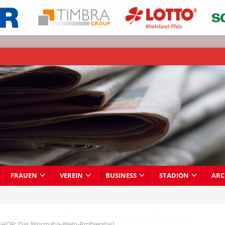
FRAUEN
VEREIN
BUSINESS
STADION
ARC
HOP: Das Wormatia-Wein-Probierglas!