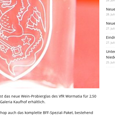
28. Jul
Neue
28. Jul
Neue 
27. Jul
Eind
27. Jul
Unte
Nied
25. Jul
ist das neue Wein-Probierglas des VfR Wormatia für 2,50 
aleria Kaufhof erhältlich.
nshop auch das komplette BFF-Spezial-Paket, bestehend