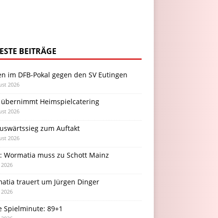
ESTE BEITRÄGE
en im DFB-Pokal gegen den SV Eutingen
ust 2026
 übernimmt Heimspielcatering
ust 2026
Auswärtssieg zum Auftakt
ust 2026
l: Wormatia muss zu Schott Mainz
i 2026
atia trauert um Jürgen Dinger
i 2026
e Spielminute: 89+1