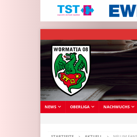
NEWS
OBERLIGA
NACHWUCHS
STARTSEITE
AKTUELL
NEU IM FANS