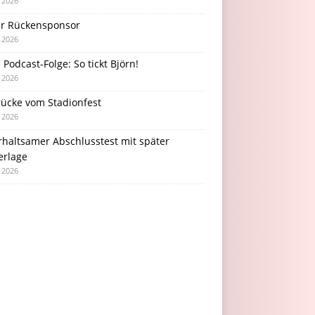
i 2026
r Rückensponsor
i 2026
Podcast-Folge: So tickt Björn!
i 2026
rücke vom Stadionfest
i 2026
rhaltsamer Abschlusstest mit später
erlage
i 2026