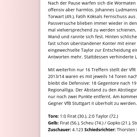
Nach der Pause warfen sich die Wormaten 
offensiv aber harmlos. Johannes Ludmanns
Torwart (49.), Fatih Köksals Fernschuss aus g
Passversuche blieben immer wieder in de
mal vielversprechend zu werden schienen, 
Wand und rannte sich fest. Hinten schlich
fast schon überstandener Konter mit einer
eingewechselte Taylor zur Entscheidung ein
Antworten mehr. Stattdessen verhinderte L
Mit weiterhin nur 16 Treffern stellt der Vf
2013/14 waren es mit jeweils 14 Toren nac
bleibt die Defensive: 18 Gegentore nach 1
Regionalliga. Der Abstand zu den Abstiegsr
nur noch zwei Punkte entfernt. Am komm
Gegner VfB Stuttgart II überholt zu werden.
Tore:
1:0 Firat (30.), 2:0 Taylor (72.)
Gelb:
Firat (56.), Scheu (74.) / Gopko (21.), St
Zuschauer:
4.123
Schiedsrichter:
Thorsten 