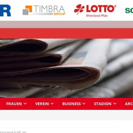
FRAUEN
VEREIN
BUSINESS
STADION
ARC
tivserie hält an