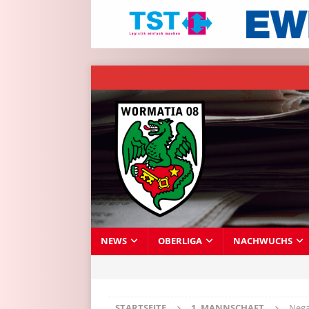
NEWS
OBERLIGA
NACHWUCHS
STARTSEITE
1. MANNSCHAFT
Nega