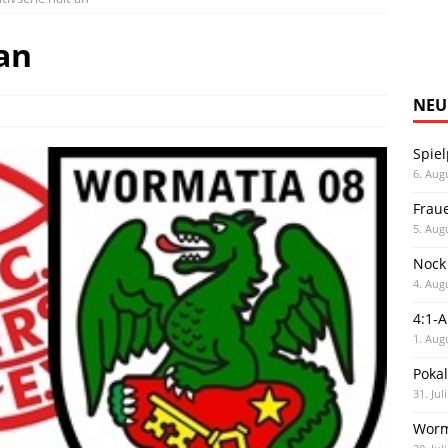
an
NEU
Spiel
6. Aug
Frau
5. Aug
Nock
4. Aug
4:1-
1. Aug
Poka
31. Jul
Worm