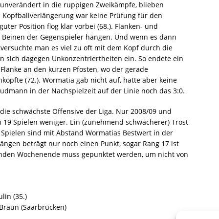
unverändert in die ruppigen Zweikämpfe, blieben
 Kopfballverlängerung war keine Prüfung für den
uter Position flog klar vorbei (68.). Flanken- und
n Beinen der Gegenspieler hängen. Und wenn es dann
versuchte man es viel zu oft mit dem Kopf durch die
en sich dagegen Unkonzentriertheiten ein. So endete ein
 Flanke an den kurzen Pfosten, wo der gerade
köpfte (72.). Wormatia gab nicht auf, hatte aber keine
udmann in der Nachspielzeit auf der Linie noch das 3:0.
R die schwächste Offensive der Liga. Nur 2008/09 und
h 19 Spielen weniger. Ein (zunehmend schwächerer) Trost
9 Spielen sind mit Abstand Wormatias Bestwert in der
ängen beträgt nur noch einen Punkt, sogar Rang 17 ist
enden Wochenende muss gepunktet werden, um nicht von
ulin (35.)
Braun (Saarbrücken)