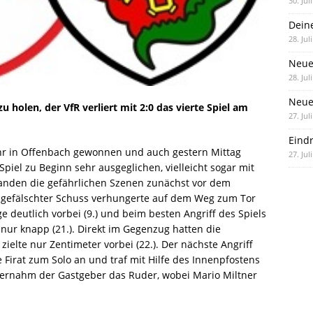
30. Jul
Dein
28. Jul
Neue
28. Jul
Neue 
u holen, der VfR verliert mit 2:0 das vierte Spiel am
27. Jul
Eind
ehr in Offenbach gewonnen und auch gestern Mittag
27. Jul
Spiel zu Beginn sehr ausgeglichen, vielleicht sogar mit
 fanden die gefährlichen Szenen zunächst vor dem
abgefälschter Schuss verhungerte auf dem Weg zum Tor
ge deutlich vorbei (9.) und beim besten Angriff des Spiels
nur knapp (21.). Direkt im Gegenzug hatten die
ielte nur Zentimeter vorbei (22.). Der nächste Angriff
e Firat zum Solo an und traf mit Hilfe des Innenpfostens
übernahm der Gastgeber das Ruder, wobei Mario Miltner