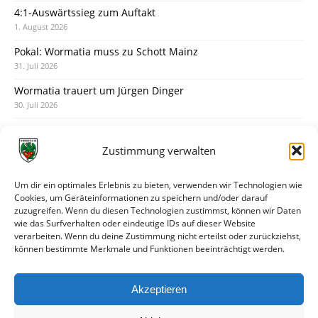
4:1-Auswärtssieg zum Auftakt
1. August 2026
Pokal: Wormatia muss zu Schott Mainz
31. Juli 2026
Wormatia trauert um Jürgen Dinger
30. Juli 2026
Deine Spielminute: 89+1
28. Juli 2026
Zustimmung verwalten
Neuer Rückensponsor
28. Juli 2026
Um dir ein optimales Erlebnis zu bieten, verwenden wir Technologien wie
Cookies, um Geräteinformationen zu speichern und/oder darauf
Neue Podcast-Folge: So tickt Björn!
zuzugreifen. Wenn du diesen Technologien zustimmst, können wir Daten
27. Juli 2026
wie das Surfverhalten oder eindeutige IDs auf dieser Website
verarbeiten. Wenn du deine Zustimmung nicht erteilst oder zurückziehst,
Eindrücke vom Stadionfest
können bestimmte Merkmale und Funktionen beeinträchtigt werden.
27. Juli 2026
Unterhaltsamer Abschlusstest mit später Niederlage
Akzeptieren
25. Juli 2026