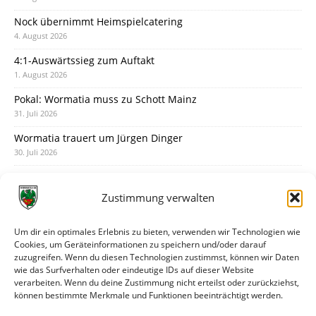
Nock übernimmt Heimspielcatering
4. August 2026
4:1-Auswärtssieg zum Auftakt
1. August 2026
Pokal: Wormatia muss zu Schott Mainz
31. Juli 2026
Wormatia trauert um Jürgen Dinger
30. Juli 2026
Deine Spielminute: 89+1
28. Juli 2026
Zustimmung verwalten
Neuer Rückensponsor
28. Juli 2026
Um dir ein optimales Erlebnis zu bieten, verwenden wir Technologien wie
Cookies, um Geräteinformationen zu speichern und/oder darauf
Neue Podcast-Folge: So tickt Björn!
zuzugreifen. Wenn du diesen Technologien zustimmst, können wir Daten
27. Juli 2026
wie das Surfverhalten oder eindeutige IDs auf dieser Website
verarbeiten. Wenn du deine Zustimmung nicht erteilst oder zurückziehst,
Eindrücke vom Stadionfest
können bestimmte Merkmale und Funktionen beeinträchtigt werden.
27. Juli 2026