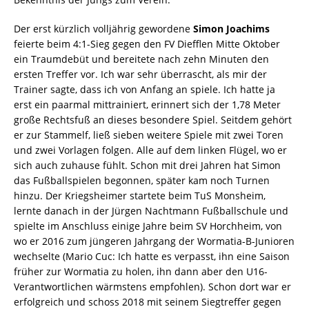
Der erst kürzlich volljährig gewordene
Simon Joachims
feierte beim 4:1-Sieg gegen den FV Diefflen Mitte Oktober
ein Traumdebüt und bereitete nach zehn Minuten den
ersten Treffer vor. Ich war sehr überrascht, als mir der
Trainer sagte, dass ich von Anfang an spiele. Ich hatte ja
erst ein paarmal mittrainiert, erinnert sich der 1,78 Meter
große Rechtsfuß an dieses besondere Spiel. Seitdem gehört
er zur Stammelf, ließ sieben weitere Spiele mit zwei Toren
und zwei Vorlagen folgen. Alle auf dem linken Flügel, wo er
sich auch zuhause fühlt. Schon mit drei Jahren hat Simon
das Fußballspielen begonnen, später kam noch Turnen
hinzu. Der Kriegsheimer startete beim TuS Monsheim,
lernte danach in der Jürgen Nachtmann Fußballschule und
spielte im Anschluss einige Jahre beim SV Horchheim, von
wo er 2016 zum jüngeren Jahrgang der Wormatia-B-Junioren
wechselte (Mario Cuc: Ich hatte es verpasst, ihn eine Saison
früher zur Wormatia zu holen, ihn dann aber den U16-
Verantwortlichen wärmstens empfohlen). Schon dort war er
erfolgreich und schoss 2018 mit seinem Siegtreffer gegen