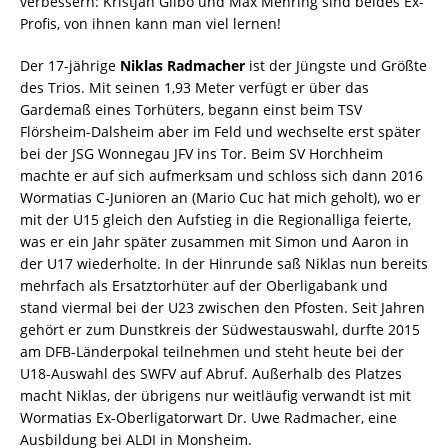
verbessern: Kristjan Glibo und Max Mehring sind beides Ex-
Profis, von ihnen kann man viel lernen!
Der 17-jährige
Niklas Radmacher
ist der Jüngste und Größte
des Trios. Mit seinen 1,93 Meter verfügt er über das
Gardemaß eines Torhüters, begann einst beim TSV
Flörsheim-Dalsheim aber im Feld und wechselte erst später
bei der JSG Wonnegau JFV ins Tor. Beim SV Horchheim
machte er auf sich aufmerksam und schloss sich dann 2016
Wormatias C-Junioren an (Mario Cuc hat mich geholt), wo er
mit der U15 gleich den Aufstieg in die Regionalliga feierte,
was er ein Jahr später zusammen mit Simon und Aaron in
der U17 wiederholte. In der Hinrunde saß Niklas nun bereits
mehrfach als Ersatztorhüter auf der Oberligabank und
stand viermal bei der U23 zwischen den Pfosten. Seit Jahren
gehört er zum Dunstkreis der Südwestauswahl, durfte 2015
am DFB-Länderpokal teilnehmen und steht heute bei der
U18-Auswahl des SWFV auf Abruf. Außerhalb des Platzes
macht Niklas, der übrigens nur weitläufig verwandt ist mit
Wormatias Ex-Oberligatorwart Dr. Uwe Radmacher, eine
Ausbildung bei ALDI in Monsheim.