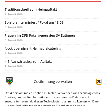
Traditionsduell zum Heimauftakt
7. August 2026
Spielplan terminiert / Pokal am 18.08.
6. August 2026
Frauen im DFB-Pokal gegen den SV Eutingen
5. August 2026
Nock übernimmt Heimspielcatering
4. August 2026
4:1-Auswärtssieg zum Auftakt
1. August 2026
Pokal: Wormatia muss zu Schott Mainz
31. Juli 2026
Zustimmung verwalten
Wormatia trauert um Jürgen Dinger
30. Juli 2026
Um dir ein optimales Erlebnis zu bieten, verwenden wir Technologien wie
Cookies, um Geräteinformationen zu speichern und/oder darauf
Deine Spielminute: 89+1
zuzugreifen. Wenn du diesen Technologien zustimmst, können wir Daten
28. Juli 2026
wie das Surfverhalten oder eindeutige IDs auf dieser Website