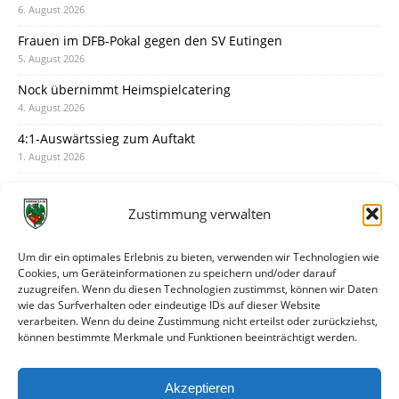
6. August 2026
Frauen im DFB-Pokal gegen den SV Eutingen
5. August 2026
Nock übernimmt Heimspielcatering
4. August 2026
4:1-Auswärtssieg zum Auftakt
1. August 2026
Pokal: Wormatia muss zu Schott Mainz
31. Juli 2026
Zustimmung verwalten
Wormatia trauert um Jürgen Dinger
30. Juli 2026
Um dir ein optimales Erlebnis zu bieten, verwenden wir Technologien wie
Cookies, um Geräteinformationen zu speichern und/oder darauf
Deine Spielminute: 89+1
zuzugreifen. Wenn du diesen Technologien zustimmst, können wir Daten
28. Juli 2026
wie das Surfverhalten oder eindeutige IDs auf dieser Website
verarbeiten. Wenn du deine Zustimmung nicht erteilst oder zurückziehst,
Neuer Rückensponsor
können bestimmte Merkmale und Funktionen beeinträchtigt werden.
28. Juli 2026
Neue Podcast-Folge: So tickt Björn!
Akzeptieren