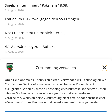
Spielplan terminiert / Pokal am 18.08.
6. August 2026
Frauen im DFB-Pokal gegen den SV Eutingen
5. August 2026
Nock übernimmt Heimspielcatering
4. August 2026
4:1-Auswärtssieg zum Auftakt
1. August 2026
Pokal: Wormatia muss zu Schott Mainz
31. Juli 2026
Zustimmung verwalten
Wormatia trauert um Jürgen Dinger
30. Juli 2026
Um dir ein optimales Erlebnis zu bieten, verwenden wir Technologien wie
Cookies, um Geräteinformationen zu speichern und/oder darauf
Deine Spielminute: 89+1
zuzugreifen. Wenn du diesen Technologien zustimmst, können wir Daten
28. Juli 2026
wie das Surfverhalten oder eindeutige IDs auf dieser Website
verarbeiten. Wenn du deine Zustimmung nicht erteilst oder zurückziehst,
Neuer Rückensponsor
können bestimmte Merkmale und Funktionen beeinträchtigt werden.
28. Juli 2026