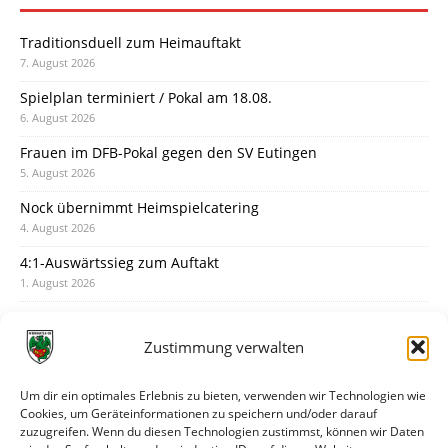
Traditionsduell zum Heimauftakt
7. August 2026
Spielplan terminiert / Pokal am 18.08.
6. August 2026
Frauen im DFB-Pokal gegen den SV Eutingen
5. August 2026
Nock übernimmt Heimspielcatering
4. August 2026
4:1-Auswärtssieg zum Auftakt
1. August 2026
Pokal: Wormatia muss zu Schott Mainz
31. Juli 2026
Zustimmung verwalten
Wormatia trauert um Jürgen Dinger
30. Juli 2026
Um dir ein optimales Erlebnis zu bieten, verwenden wir Technologien wie
Cookies, um Geräteinformationen zu speichern und/oder darauf
Deine Spielminute: 89+1
zuzugreifen. Wenn du diesen Technologien zustimmst, können wir Daten
28. Juli 2026