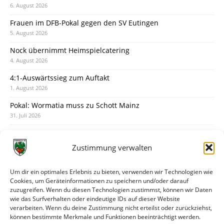
6. August 2026
Frauen im DFB-Pokal gegen den SV Eutingen
5. August 2026
Nock übernimmt Heimspielcatering
4. August 2026
4:1-Auswärtssieg zum Auftakt
1. August 2026
Pokal: Wormatia muss zu Schott Mainz
31. Juli 2026
Wormatia trauert um Jürgen Dinger
30. Juli 2026
Zustimmung verwalten
Deine Spielminute: 89+1
28. Juli 2026
Um dir ein optimales Erlebnis zu bieten, verwenden wir Technologien wie
Cookies, um Geräteinformationen zu speichern und/oder darauf
Neuer Rückensponsor
zuzugreifen. Wenn du diesen Technologien zustimmst, können wir Daten
28. Juli 2026
wie das Surfverhalten oder eindeutige IDs auf dieser Website
verarbeiten. Wenn du deine Zustimmung nicht erteilst oder zurückziehst,
Neue Podcast-Folge: So tickt Björn!
können bestimmte Merkmale und Funktionen beeinträchtigt werden.