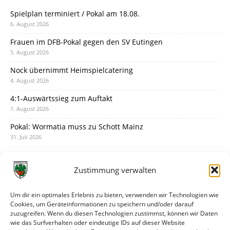
Spielplan terminiert / Pokal am 18.08.
6. August 2026
Frauen im DFB-Pokal gegen den SV Eutingen
5. August 2026
Nock übernimmt Heimspielcatering
4. August 2026
4:1-Auswärtssieg zum Auftakt
1. August 2026
Pokal: Wormatia muss zu Schott Mainz
31. Juli 2026
Wormatia trauert um Jürgen Dinger
30. Juli 2026
Zustimmung verwalten
Deine Spielminute: 89+1
28. Juli 2026
Um dir ein optimales Erlebnis zu bieten, verwenden wir Technologien wie
Cookies, um Geräteinformationen zu speichern und/oder darauf
Neuer Rückensponsor
zuzugreifen. Wenn du diesen Technologien zustimmst, können wir Daten
28. Juli 2026
wie das Surfverhalten oder eindeutige IDs auf dieser Website