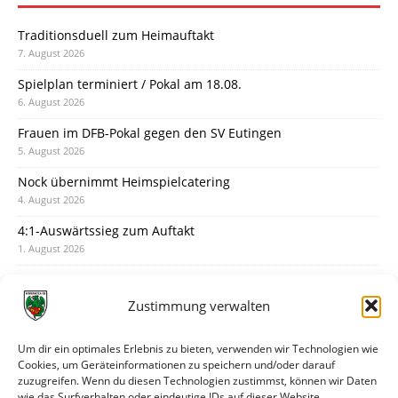
Traditionsduell zum Heimauftakt
7. August 2026
Spielplan terminiert / Pokal am 18.08.
6. August 2026
Frauen im DFB-Pokal gegen den SV Eutingen
5. August 2026
Nock übernimmt Heimspielcatering
4. August 2026
4:1-Auswärtssieg zum Auftakt
1. August 2026
Pokal: Wormatia muss zu Schott Mainz
31. Juli 2026
Zustimmung verwalten
Wormatia trauert um Jürgen Dinger
30. Juli 2026
Um dir ein optimales Erlebnis zu bieten, verwenden wir Technologien wie
Cookies, um Geräteinformationen zu speichern und/oder darauf
Deine Spielminute: 89+1
zuzugreifen. Wenn du diesen Technologien zustimmst, können wir Daten
28. Juli 2026
wie das Surfverhalten oder eindeutige IDs auf dieser Website