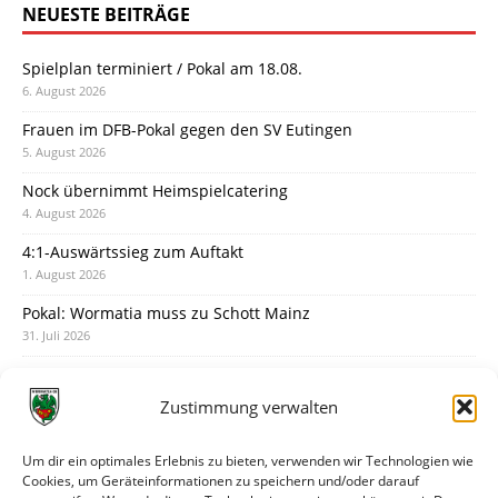
NEUESTE BEITRÄGE
Spielplan terminiert / Pokal am 18.08.
6. August 2026
Frauen im DFB-Pokal gegen den SV Eutingen
5. August 2026
Nock übernimmt Heimspielcatering
4. August 2026
4:1-Auswärtssieg zum Auftakt
1. August 2026
Pokal: Wormatia muss zu Schott Mainz
31. Juli 2026
Wormatia trauert um Jürgen Dinger
30. Juli 2026
Zustimmung verwalten
Deine Spielminute: 89+1
28. Juli 2026
Um dir ein optimales Erlebnis zu bieten, verwenden wir Technologien wie
Cookies, um Geräteinformationen zu speichern und/oder darauf
Neuer Rückensponsor