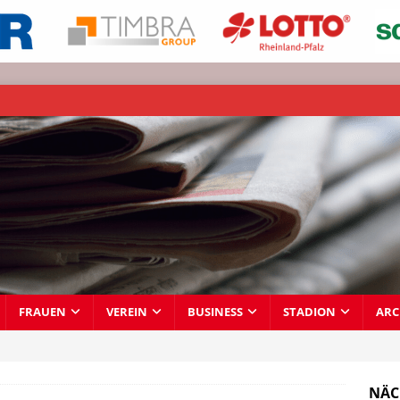
FRAUEN
VEREIN
BUSINESS
STADION
ARC
NÄC