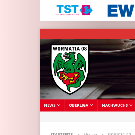
NEWS
OBERLIGA
NACHWUCHS
STARTSEITE
Medien
KFW1039.JPG