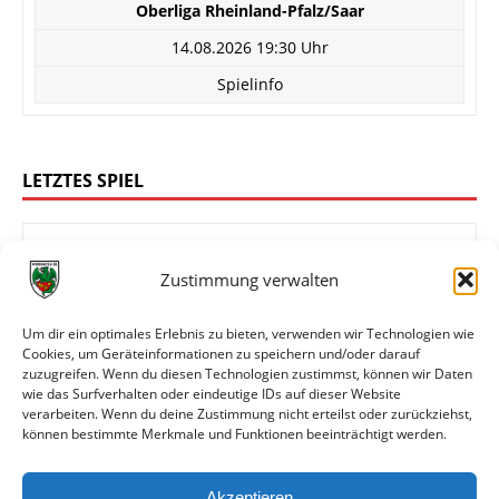
Oberliga Rheinland-Pfalz/Saar
14.08.2026 19:30 Uhr
Spielinfo
LETZTES SPIEL
Zustimmung verwalten
4:0
FK 03 Pirmasens
Wormatia Worms
Um dir ein optimales Erlebnis zu bieten, verwenden wir Technologien wie
Cookies, um Geräteinformationen zu speichern und/oder darauf
zuzugreifen. Wenn du diesen Technologien zustimmst, können wir Daten
wie das Surfverhalten oder eindeutige IDs auf dieser Website
Oberliga Rheinland-Pfalz/Saar
verarbeiten. Wenn du deine Zustimmung nicht erteilst oder zurückziehst,
können bestimmte Merkmale und Funktionen beeinträchtigt werden.
08.08.2026 14:00 Uhr
Spielinfo
Akzeptieren