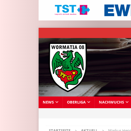
NEWS
OBERLIGA
NACHWUCHS
STARTSEITE
AKTUELL
Markus Henn