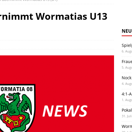
rnimmt Wormatias U13
NEU
Spiel
6. Aug
Frau
5. Aug
Nock
4. Aug
4:1-
1. Aug
Poka
31. Jul
Worm