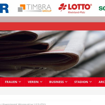
FRAUEN
VEREIN
BUSINESS
STADION
ARC
 übernimmt Wormatias U13 (D1)