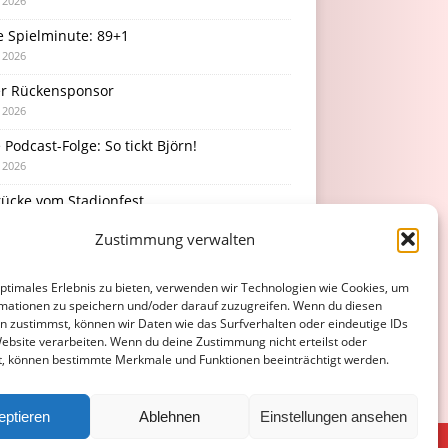
i 2026
e Spielminute: 89+1
i 2026
r Rückensponsor
i 2026
Podcast-Folge: So tickt Björn!
i 2026
rücke vom Stadionfest
i 2026
Zustimmung verwalten
optimales Erlebnis zu bieten, verwenden wir Technologien wie Cookies, um
mationen zu speichern und/oder darauf zuzugreifen. Wenn du diesen
n zustimmst, können wir Daten wie das Surfverhalten oder eindeutige IDs
Website verarbeiten. Wenn du deine Zustimmung nicht erteilst oder
t, können bestimmte Merkmale und Funktionen beeinträchtigt werden.
eptieren
Ablehnen
Einstellungen ansehen
ATENSCHUTZERKLÄRUNG
COOKIE-RICHTLINIE (EU)