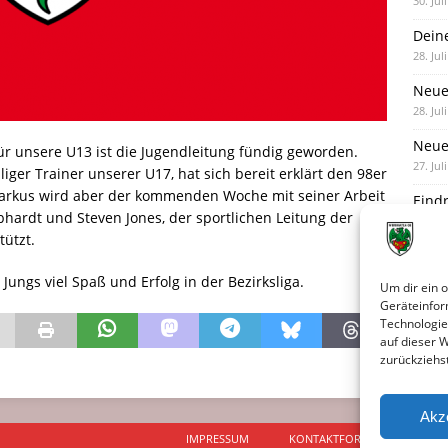
30. Jul
Dein
28. Jul
Neue
28. Jul
Neue 
r unsere U13 ist die Jugendleitung fündig geworden.
27. Jul
er Trainer unserer U17, hat sich bereit erklärt den 98er
rkus wird aber der kommenden Woche mit seiner Arbeit
Eind
hardt und Steven Jones, der sportlichen Leitung der
27. Jul
ützt.
ngs viel Spaß und Erfolg in der Bezirksliga.
Um dir ein 
Geräteinfor
Technologie
auf dieser 
zurückziehs
Akz
IMPRESSUM
KONTAKTFORMULAR
D