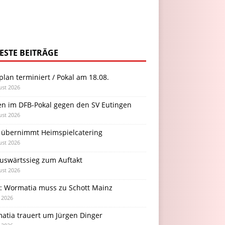
ESTE BEITRÄGE
plan terminiert / Pokal am 18.08.
ust 2026
en im DFB-Pokal gegen den SV Eutingen
ust 2026
 übernimmt Heimspielcatering
ust 2026
Auswärtssieg zum Auftakt
ust 2026
l: Wormatia muss zu Schott Mainz
i 2026
atia trauert um Jürgen Dinger