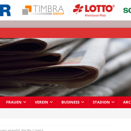
FRAUEN
VEREIN
BUSINESS
STADION
ARC
ven erwirbt die B+ Lizenz