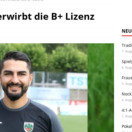
rwirbt die B+ Lizenz
NEU
Trad
7. Aug
Spiel
6. Aug
Frau
5. Aug
Nock
4. Aug
4:1-
1. Aug
Poka