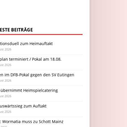
ESTE BEITRÄGE
itionsduell zum Heimauftakt
ust 2026
plan terminiert / Pokal am 18.08.
ust 2026
en im DFB-Pokal gegen den SV Eutingen
ust 2026
 übernimmt Heimspielcatering
ust 2026
Auswärtssieg zum Auftakt
ust 2026
l: Wormatia muss zu Schott Mainz