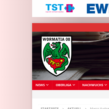
NEWS
OBERLIGA
NACHWUCHS
STARTSEITE
AKTUELL
Marco Yurtse