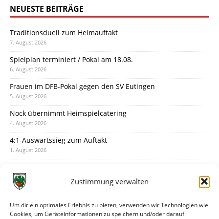
NEUESTE BEITRÄGE
Traditionsduell zum Heimauftakt
7. August 2026
Spielplan terminiert / Pokal am 18.08.
6. August 2026
Frauen im DFB-Pokal gegen den SV Eutingen
5. August 2026
Nock übernimmt Heimspielcatering
4. August 2026
4:1-Auswärtssieg zum Auftakt
1. August 2026
Pokal: Wormatia muss zu Schott Mainz
31. Juli 2026
Zustimmung verwalten
Wormatia trauert um Jürgen Dinger
30. Juli 2026
Um dir ein optimales Erlebnis zu bieten, verwenden wir Technologien wie
Cookies, um Geräteinformationen zu speichern und/oder darauf