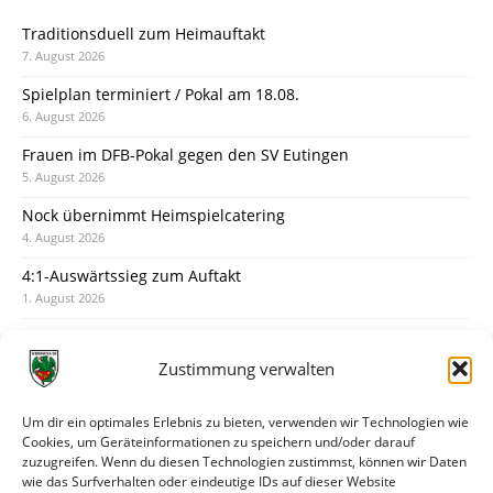
Traditionsduell zum Heimauftakt
7. August 2026
Spielplan terminiert / Pokal am 18.08.
6. August 2026
Frauen im DFB-Pokal gegen den SV Eutingen
5. August 2026
Nock übernimmt Heimspielcatering
4. August 2026
4:1-Auswärtssieg zum Auftakt
1. August 2026
Pokal: Wormatia muss zu Schott Mainz
31. Juli 2026
Zustimmung verwalten
Wormatia trauert um Jürgen Dinger
30. Juli 2026
Um dir ein optimales Erlebnis zu bieten, verwenden wir Technologien wie
Cookies, um Geräteinformationen zu speichern und/oder darauf
Deine Spielminute: 89+1
zuzugreifen. Wenn du diesen Technologien zustimmst, können wir Daten
28. Juli 2026
wie das Surfverhalten oder eindeutige IDs auf dieser Website