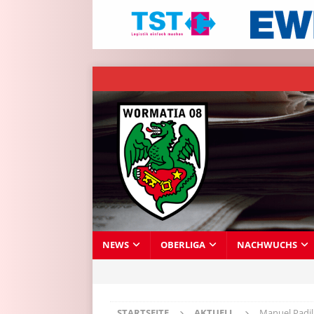
NEWS
OBERLIGA
NACHWUCHS
STARTSEITE
AKTUELL
Manuel Padill