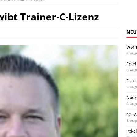
wibt Trainer-C-Lizenz
NEU
Worm
8. Aug
Spiel
6. Aug
Frau
5. Aug
Nock
4. Aug
4:1-
1. Aug
Poka