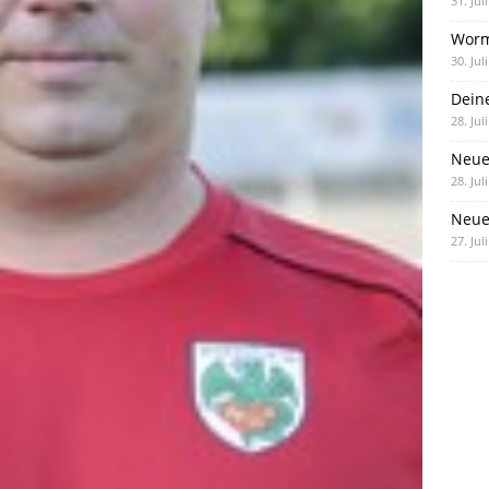
31. Jul
Worm
30. Jul
Dein
28. Jul
Neue
28. Jul
Neue 
27. Jul