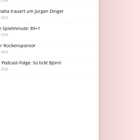
i 2026
atia trauert um Jürgen Dinger
i 2026
e Spielminute: 89+1
i 2026
r Rückensponsor
i 2026
Podcast-Folge: So tickt Björn!
i 2026