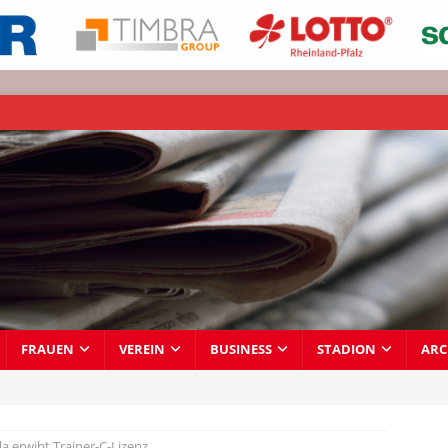
FRAUEN
VEREIN
BUSINESS
STADION
ARC
a erwibt Trainer-C-Lizenz