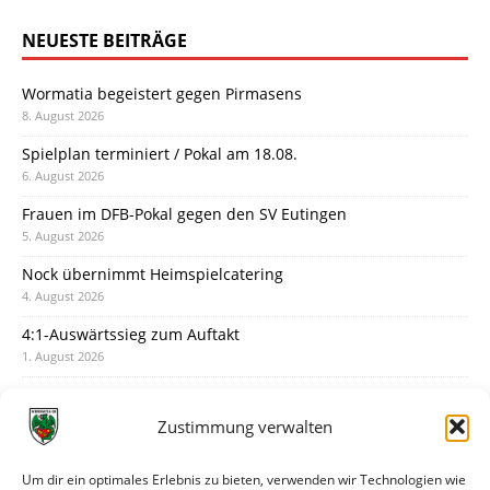
NEUESTE BEITRÄGE
Wormatia begeistert gegen Pirmasens
8. August 2026
Spielplan terminiert / Pokal am 18.08.
6. August 2026
Frauen im DFB-Pokal gegen den SV Eutingen
5. August 2026
Nock übernimmt Heimspielcatering
4. August 2026
4:1-Auswärtssieg zum Auftakt
1. August 2026
Pokal: Wormatia muss zu Schott Mainz
31. Juli 2026
Zustimmung verwalten
Wormatia trauert um Jürgen Dinger
30. Juli 2026
Um dir ein optimales Erlebnis zu bieten, verwenden wir Technologien wie