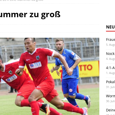
Nummer zu groß
NEU
Frau
5. Aug
Nock
4. Aug
4:1-
1. Aug
Poka
31. Jul
Worm
30. Jul
Dein