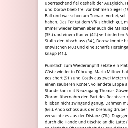
überraschend fiel deshalb der Ausgleich. H
und Dorow blieb frei vor Dahmen Sieger (19
Ball und war schon am Torwart vorbei, soll
haben. Das Tor tat dem VfR sichtlich gut, 
Immer wieder kamen aber auch die Mainzer 
(35.) und einem Konter (42.) verhinderte
Stulin den Abschluss (34.), Dorow konnte b
entwischen (40.) und eine scharfe Hereing
knapp (41.).
Pünktlich zum Wiederanpfiff setzte ein Plat
Gäste wieder in Führung. Mario Miltner ha
gesichert (51.) und Costly aus zwei Metern 
einen sauberen Konter, vollendete Lappe a
Stunde kam mit Neuzugang Thomas Göswein
Zinram übernahm den Part des Rechtsvertei
blieben nicht zwingend genug. Dahmen mu
(66.), Ando schoss aus der Drehung drüber 
versuchte es aus der Distanz (78.). Dagege
durch die Hände und titschte an die Latte (7