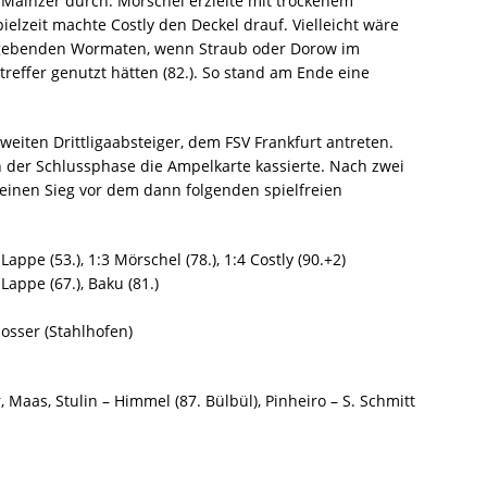
 Mainzer durch. Mörschel erzielte mit trockenem
ielzeit machte Costly den Deckel drauf. Vielleicht wäre
ufgebenden Wormaten, wenn Straub oder Dorow im
reffer genutzt hätten (82.). So stand am Ende eine
iten Drittligaabsteiger, dem FSV Frankfurt antreten.
n der Schlussphase die Ampelkarte kassierte. Nach zwei
 einen Sieg vor dem dann folgenden spielfreien
Lappe (53.), 1:3 Mörschel (78.), 1:4 Costly (90.+2)
Lappe (67.), Baku (81.)
osser (Stahlhofen)
, Maas, Stulin – Himmel (87. Bülbül), Pinheiro – S. Schmitt