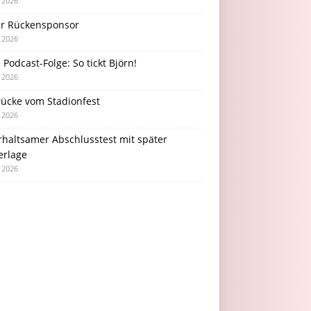
i 2026
r Rückensponsor
i 2026
Podcast-Folge: So tickt Björn!
i 2026
rücke vom Stadionfest
i 2026
rhaltsamer Abschlusstest mit später
erlage
i 2026