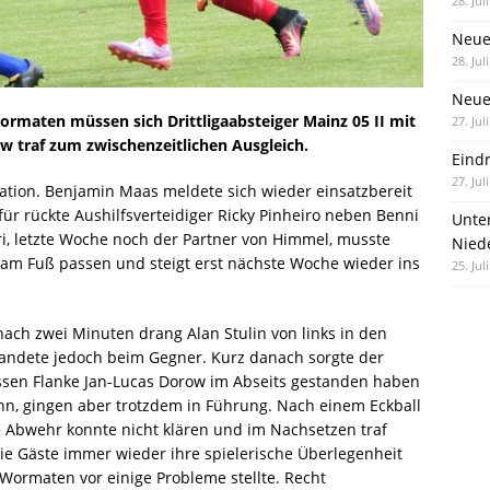
28. Jul
Neue
28. Jul
Neue 
ormaten müssen sich Drittligaabsteiger Mainz 05 II mit
27. Jul
ow traf zum zwischenzeitlichen Ausgleich.
Eind
27. Jul
ation. Benjamin Maas meldete sich wieder einsatzbereit
für rückte Aushilfsverteidiger Ricky Pinheiro neben Benni
Unte
ari, letzte Woche noch der Partner von Himmel, musste
Nied
r am Fuß passen und steigt erst nächste Woche wieder ins
25. Jul
nach zwei Minuten drang Alan Stulin von links in den
landete jedoch beim Gegner. Kurz danach sorgte der
essen Flanke Jan-Lucas Dorow im Abseits gestanden haben
inn, gingen aber trotzdem in Führung. Nach einem Eckball
e Abwehr konnte nicht klären und im Nachsetzen traf
die Gäste immer wieder ihre spielerische Überlegenheit
 Wormaten vor einige Probleme stellte. Recht