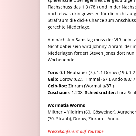
spielerische Überlegenheit der geduldigen
Flachschuss das 1:3 (78.) und in der Nachsp
noch etwas drin gewesen für die nicht a
Strafraum die dicke Chance zum Anschlusst
gerechte Niederlage.
Am nächsten Samstag muss der VfR beim zwe
Nicht dabei sein wird Johnny Zinram, der i
Niederlagen fordert Steven Jones dort nun
Wochenende.
Tore:
0:1 Neubauer (7.), 1:1 Dorow (19.), 1:2 
Gelb:
Dorow (62.), Himmel (67.), Ando (88.) / 
Gelb-Rot:
Zinram (Wormatia/87.)
Zuschauer:
1.208
Schiedsrichter:
Luca Schl
Wormatia Worms
Miltner – Yildirim (60. Gösweiner), Auracher
(70. Straub), Dorow, Zinram – Ando.
Pressekonferenz auf YouTube