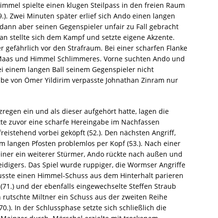
immel spielte einen klugen Steilpass in den freien Raum
.). Zwei Minuten später erlief sich Ando einen langen
 dann aber seinen Gegenspieler unfair zu Fall gebracht
man stellte sich dem Kampf und setzte eigene Akzente.
gefährlich vor den Strafraum. Bei einer scharfen Flanke
n Maas und Himmel Schlimmeres. Vorne suchten Ando und
ei einem langen Ball seinem Gegenspieler nicht
abe von Ömer Yildirim verpasste Johnathan Zinram nur
zregen ein und als dieser aufgehört hatte, lagen die
tte zuvor eine scharfe Hereingabe im Nachfassen
freistehend vorbei geköpft (52.). Den nächsten Angriff,
m langen Pfosten problemlos per Kopf (53.). Nach einer
er ein weiterer Stürmer, Ando rückte nach außen und
digers. Das Spiel wurde ruppiger, die Wormser Angriffe
sste einen Himmel-Schuss aus dem Hinterhalt parieren
(71.) und der ebenfalls eingewechselte Steffen Straub
n rutschte Miltner ein Schuss aus der zweiten Reihe
0.). In der Schlussphase setzte sich schließlich die