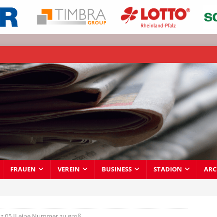
FRAUEN
VEREIN
BUSINESS
STADION
ARC
z 05 II eine Nummer zu groß