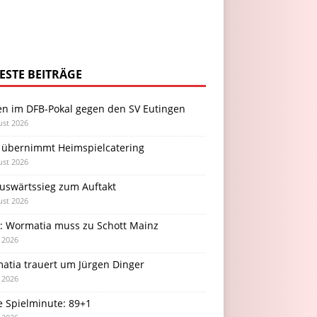
ESTE BEITRÄGE
en im DFB-Pokal gegen den SV Eutingen
ust 2026
 übernimmt Heimspielcatering
ust 2026
Auswärtssieg zum Auftakt
ust 2026
l: Wormatia muss zu Schott Mainz
i 2026
atia trauert um Jürgen Dinger
i 2026
e Spielminute: 89+1