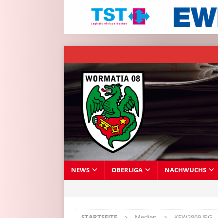
NEWS
OBERLIGA
NACHWUCHS
STARTSEITE
Medien
KFW2869.JPG