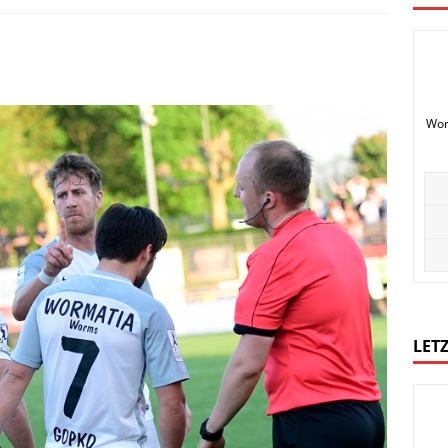
Wor
LETZ