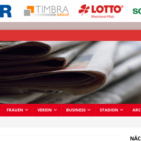
FRAUEN
VEREIN
BUSINESS
STADION
ARC
NÄC