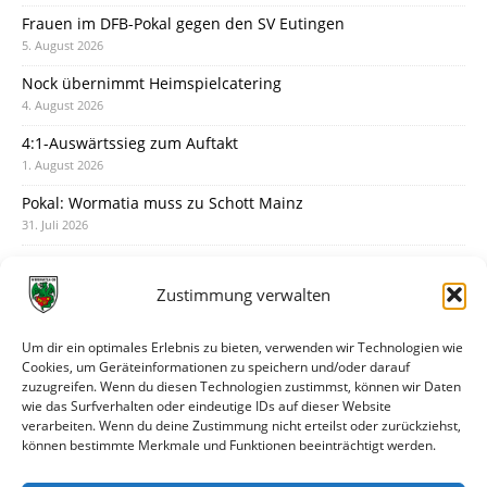
Frauen im DFB-Pokal gegen den SV Eutingen
5. August 2026
Nock übernimmt Heimspielcatering
4. August 2026
4:1-Auswärtssieg zum Auftakt
1. August 2026
Pokal: Wormatia muss zu Schott Mainz
31. Juli 2026
Wormatia trauert um Jürgen Dinger
30. Juli 2026
Zustimmung verwalten
Deine Spielminute: 89+1
28. Juli 2026
Um dir ein optimales Erlebnis zu bieten, verwenden wir Technologien wie
Cookies, um Geräteinformationen zu speichern und/oder darauf
Neuer Rückensponsor
zuzugreifen. Wenn du diesen Technologien zustimmst, können wir Daten
28. Juli 2026
wie das Surfverhalten oder eindeutige IDs auf dieser Website
verarbeiten. Wenn du deine Zustimmung nicht erteilst oder zurückziehst,
Neue Podcast-Folge: So tickt Björn!
können bestimmte Merkmale und Funktionen beeinträchtigt werden.
27. Juli 2026