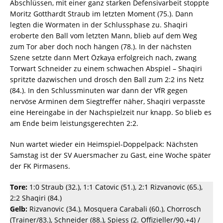
Abschlüssen, mit einer ganz starken Defensivarbeit stoppte
Moritz Gotthardt Straub im letzten Moment (75.). Dann
legten die Wormaten in der Schlussphase zu. Shaqiri
eroberte den Ball vom letzten Mann, blieb auf dem Weg
zum Tor aber doch noch hängen (78.). In der nächsten
Szene setzte dann Mert Özkaya erfolgreich nach, zwang
Torwart Schneider zu einem schwachen Abspiel – Shaqiri
spritzte dazwischen und drosch den Ball zum 2:2 ins Netz
(84.). In den Schlussminuten war dann der VfR gegen
nervöse Arminen dem Siegtreffer näher, Shaqiri verpasste
eine Hereingabe in der Nachspielzeit nur knapp. So blieb es
am Ende beim leistungsgerechten 2:2.
Nun wartet wieder ein Heimspiel-Doppelpack: Nächsten
Samstag ist der SV Auersmacher zu Gast, eine Woche später
der FK Pirmasens.
Tore:
1:0 Straub (32.), 1:1 Catovic (51.), 2:1 Rizvanovic (65.),
2:2 Shaqiri (84.)
Gelb:
Rizvanovic (34.), Mosquera Carabali (60.), Chorrosch
(Trainer/83.), Schneider (88.), Spiess (2. Offizieller/90.+4) /