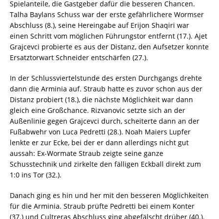
Spielanteile, die Gastgeber dafür die besseren Chancen.
Talha Baylans Schuss war der erste gefährlichere Wormser
Abschluss (8.), seine Hereingabe auf Erijon Shaqiri war
einen Schritt vom möglichen Führungstor entfernt (17.). Ajet
Grajcevci probierte es aus der Distanz, den Aufsetzer konnte
Ersatztorwart Schneider entschärfen (27.).
In der Schlussviertelstunde des ersten Durchgangs drehte
dann die Arminia auf. Straub hatte es zuvor schon aus der
Distanz probiert (18.), die nächste Möglichkeit war dann
gleich eine Großchance. Rizvanovic setzte sich an der
Außenlinie gegen Grajcevci durch, scheiterte dann an der
Fußabwehr von Luca Pedretti (28.). Noah Maiers Lupfer
lenkte er zur Ecke, bei der er dann allerdings nicht gut
aussah: Ex-Wormate Straub zeigte seine ganze
Schusstechnik und zirkelte den fälligen Eckball direkt zum
1:0 ins Tor (32.).
Danach ging es hin und her mit den besseren Möglichkeiten
für die Arminia. Straub prüfte Pedretti bei einem Konter
(37.) und Cultreras Abschluss ging abgefälscht drüber (40.).