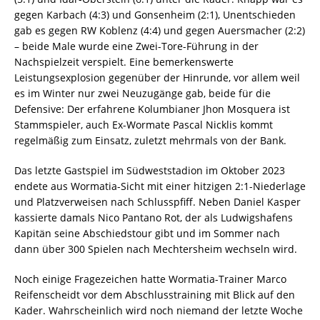
gegen Karbach (4:3) und Gonsenheim (2:1), Unentschieden
gab es gegen RW Koblenz (4:4) und gegen Auersmacher (2:2)
– beide Male wurde eine Zwei-Tore-Führung in der
Nachspielzeit verspielt. Eine bemerkenswerte
Leistungsexplosion gegenüber der Hinrunde, vor allem weil
es im Winter nur zwei Neuzugänge gab, beide für die
Defensive: Der erfahrene Kolumbianer Jhon Mosquera ist
Stammspieler, auch Ex-Wormate Pascal Nicklis kommt
regelmäßig zum Einsatz, zuletzt mehrmals von der Bank.
Das letzte Gastspiel im Südweststadion im Oktober 2023
endete aus Wormatia-Sicht mit einer hitzigen 2:1-Niederlage
und Platzverweisen nach Schlusspfiff. Neben Daniel Kasper
kassierte damals Nico Pantano Rot, der als Ludwigshafens
Kapitän seine Abschiedstour gibt und im Sommer nach
dann über 300 Spielen nach Mechtersheim wechseln wird.
Noch einige Fragezeichen hatte Wormatia-Trainer Marco
Reifenscheidt vor dem Abschlusstraining mit Blick auf den
Kader. Wahrscheinlich wird noch niemand der letzte Woche