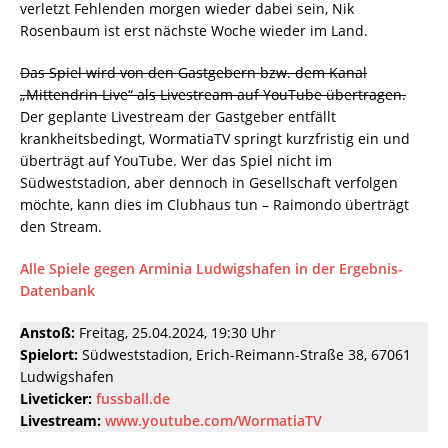
verletzt Fehlenden morgen wieder dabei sein, Nik
Rosenbaum ist erst nächste Woche wieder im Land.
Das Spiel wird von den Gastgebern bzw. dem Kanal
„Mittendrin Live“ als Livestream auf YouTube übertragen.
Der geplante Livestream der Gastgeber entfällt
krankheitsbedingt, WormatiaTV springt kurzfristig ein und
überträgt auf YouTube. Wer das Spiel nicht im
Südweststadion, aber dennoch in Gesellschaft verfolgen
möchte, kann dies im Clubhaus tun – Raimondo überträgt
den Stream.
Alle Spiele gegen Arminia Ludwigshafen in der Ergebnis-
Datenbank
Anstoß:
Freitag, 25.04.2024, 19:30 Uhr
Spielort:
Südweststadion, Erich-Reimann-Straße 38, 67061
Ludwigshafen
Liveticker:
fussball.de
Livestream:
www.youtube.com/WormatiaTV