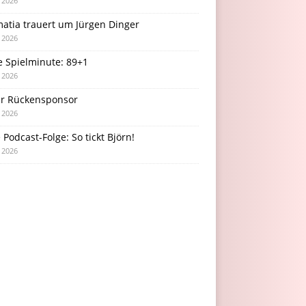
i 2026
atia trauert um Jürgen Dinger
i 2026
e Spielminute: 89+1
i 2026
r Rückensponsor
i 2026
Podcast-Folge: So tickt Björn!
i 2026