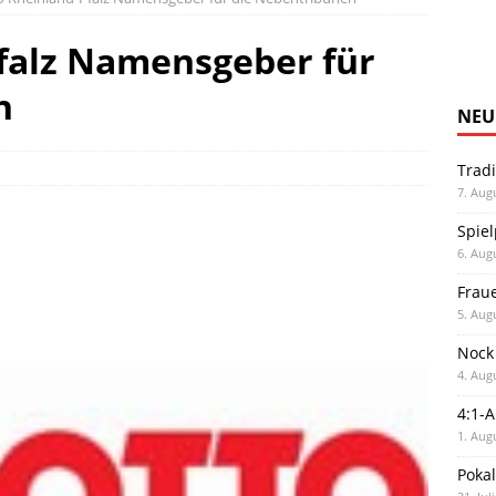
falz Namensgeber für
n
NEU
Trad
7. Aug
Spiel
6. Aug
Frau
5. Aug
Nock
4. Aug
4:1-
1. Aug
Poka