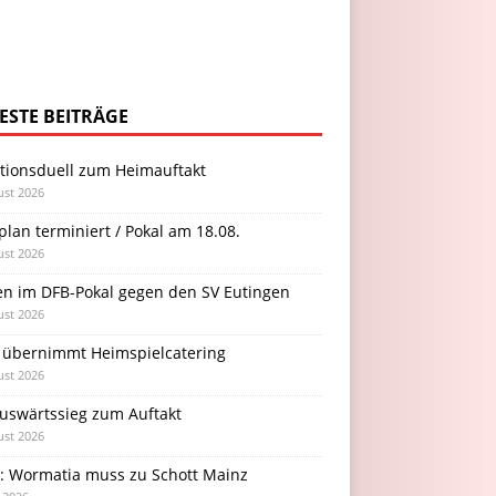
ESTE BEITRÄGE
itionsduell zum Heimauftakt
ust 2026
plan terminiert / Pokal am 18.08.
ust 2026
en im DFB-Pokal gegen den SV Eutingen
ust 2026
 übernimmt Heimspielcatering
ust 2026
Auswärtssieg zum Auftakt
ust 2026
l: Wormatia muss zu Schott Mainz