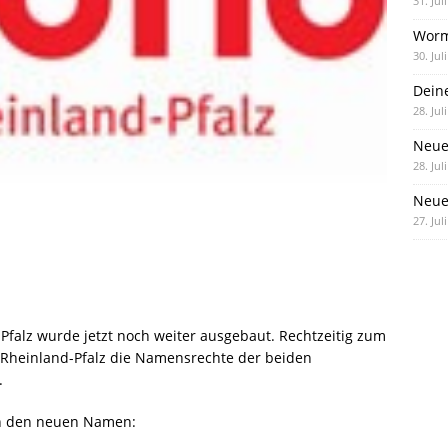
31. Jul
Worm
30. Jul
Dein
28. Jul
Neue
28. Jul
Neue 
27. Jul
-Pfalz wurde jetzt noch weiter ausgebaut. Rechtzeitig zum
to Rheinland-Pfalz die Namensrechte der beiden
.
en den neuen Namen: