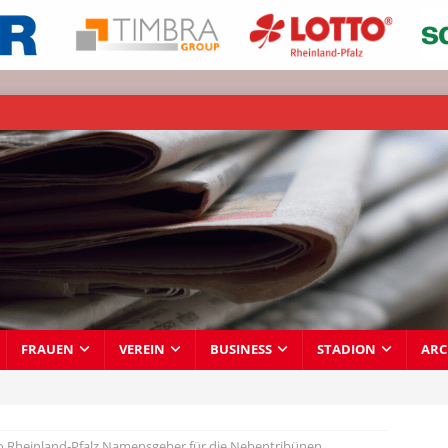
FRAUEN
VEREIN
BUSINESS
STADION
ARC
o Rheinland-Pfalz Namensgeber für die Nebentribünen