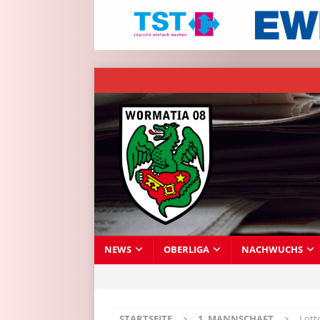
NEWS
OBERLIGA
NACHWUCHS
STARTSEITE
1. MANNSCHAFT
Lott