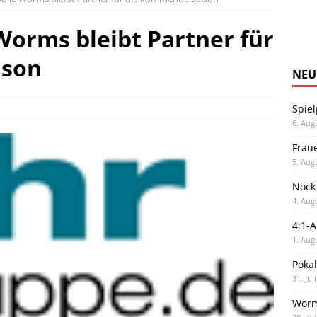
orms bleibt Partner für
ison
NEU
Spiel
6. Aug
Frau
5. Aug
Nock
4. Aug
4:1-
1. Aug
Poka
31. Jul
Worm