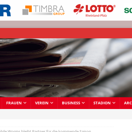
FRAUEN
VEREIN
BUSINESS
STADION
ARC
ile Worms bleibt Partner für die kommende Saison