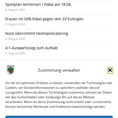
Spielplan terminiert / Pokal am 18.08.
6. August 2026
Frauen im DFB-Pokal gegen den SV Eutingen
5. August 2026
Nock übernimmt Heimspielcatering
4. August 2026
4:1-Auswärtssieg zum Auftakt
1. August 2026
Pokal: Wormatia muss zu Schott Mainz
31. Juli 2026
Zustimmung verwalten
Wormatia trauert um Jürgen Dinger
30. Juli 2026
Um dir ein optimales Erlebnis zu bieten, verwenden wir Technologien wie
Cookies, um Geräteinformationen zu speichern und/oder darauf
Deine Spielminute: 89+1
zuzugreifen. Wenn du diesen Technologien zustimmst, können wir Daten
28. Juli 2026
wie das Surfverhalten oder eindeutige IDs auf dieser Website
verarbeiten. Wenn du deine Zustimmung nicht erteilst oder zurückziehst,
Neuer Rückensponsor
können bestimmte Merkmale und Funktionen beeinträchtigt werden.
28. Juli 2026