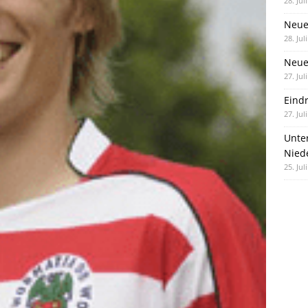
28. Jul
Neue
28. Jul
Neue 
27. Jul
Eind
27. Jul
Unte
Nied
25. Jul