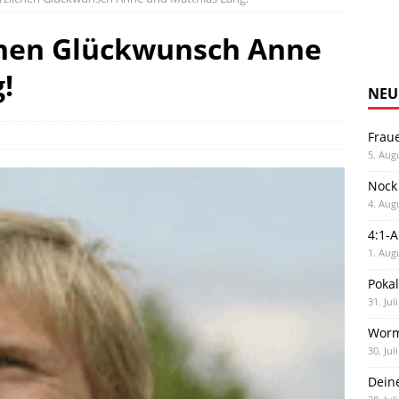
lichen Glückwunsch Anne
!
NEU
Frau
5. Aug
Nock
4. Aug
4:1-
1. Aug
Poka
31. Jul
Worm
30. Jul
Dein