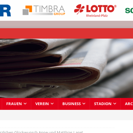
FRAUEN
VEREIN
BUSINESS
STADION
ARC
 Herzlichen Glückwunsch Anne und Matthias Lang!