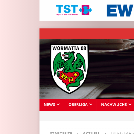
NEWS
OBERLIGA
NACHWUCHS
STARTSEITE
AKTUELL
Lilli ist da!