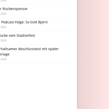
i 2026
r Rückensponsor
i 2026
Podcast-Folge: So tickt Björn!
i 2026
rücke vom Stadionfest
i 2026
rhaltsamer Abschlusstest mit später
erlage
i 2026