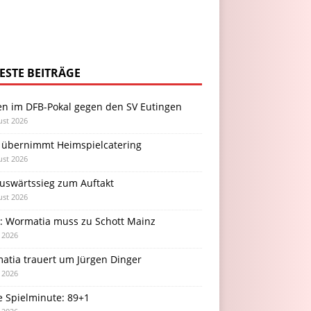
ESTE BEITRÄGE
en im DFB-Pokal gegen den SV Eutingen
ust 2026
 übernimmt Heimspielcatering
ust 2026
Auswärtssieg zum Auftakt
ust 2026
l: Wormatia muss zu Schott Mainz
i 2026
atia trauert um Jürgen Dinger
i 2026
e Spielminute: 89+1