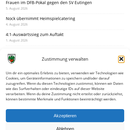
Frauen im DFB-Pokal gegen den SV Eutingen
5. August 2026
Nock übernimmt Heimspielcatering
4. August 2026
4:1-Auswärtssieg zum Auftakt
1. August 2026
Pokal: Wormatia muss zu Schott Mainz
31. Juli 2026
Zustimmung verwalten
Wormatia trauert um Jürgen Dinger
30. Juli 2026
Um dir ein optimales Erlebnis zu bieten, verwenden wir Technologien wie
Cookies, um Geräteinformationen zu speichern und/oder darauf
Deine Spielminute: 89+1
zuzugreifen. Wenn du diesen Technologien zustimmst, können wir Daten
28. Juli 2026
wie das Surfverhalten oder eindeutige IDs auf dieser Website
verarbeiten. Wenn du deine Zustimmung nicht erteilst oder zurückziehst,
Neuer Rückensponsor
können bestimmte Merkmale und Funktionen beeinträchtigt werden.
28. Juli 2026
Neue Podcast-Folge: So tickt Björn!
Akzeptieren
27. Juli 2026
Ablehnen