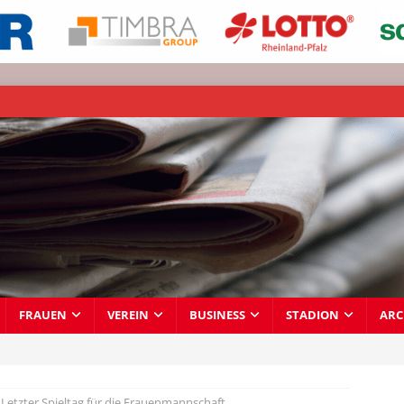
FRAUEN
VEREIN
BUSINESS
STADION
ARC
Letzter Spieltag für die Frauenmannschaft