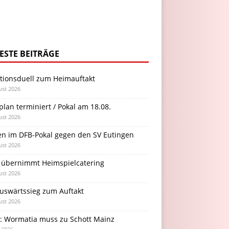
ESTE BEITRÄGE
itionsduell zum Heimauftakt
ust 2026
plan terminiert / Pokal am 18.08.
ust 2026
en im DFB-Pokal gegen den SV Eutingen
ust 2026
 übernimmt Heimspielcatering
ust 2026
Auswärtssieg zum Auftakt
ust 2026
l: Wormatia muss zu Schott Mainz