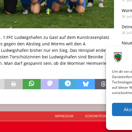
31. Jul
Worm
30. Jul
Dein
28. Jul
1. 1.FFC Ludwigshafen zu Gast auf dem Kunstrasenplatz
Neue
es gegen den Abstieg und Worms will den 4.
28. Jul
 Ludwigshafen bisher nur ein Sieg. Das Hinspiel endete
besten Torschützinnen bei Ludwigshafen sind Besnike
Neue 
ern. Man darf gespannt sein, ob die Wormser Heimserie in
27. Jul
Um dir ein 
Geräteinfor
Technologie
auf dieser 
zurückziehs
Akz
IMPRESSUM
KONTAKTFORMULAR
D