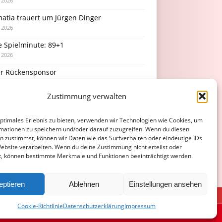
i 2026
atia trauert um Jürgen Dinger
i 2026
e Spielminute: 89+1
i 2026
r Rückensponsor
i 2026
Zustimmung verwalten
Podcast-Folge: So tickt Björn!
i 2026
optimales Erlebnis zu bieten, verwenden wir Technologien wie Cookies, um
mationen zu speichern und/oder darauf zuzugreifen. Wenn du diesen
n zustimmst, können wir Daten wie das Surfverhalten oder eindeutige IDs
Website verarbeiten. Wenn du deine Zustimmung nicht erteilst oder
t, können bestimmte Merkmale und Funktionen beeinträchtigt werden.
eptieren
Ablehnen
Einstellungen ansehen
ATENSCHUTZERKLÄRUNG
COOKIE-RICHTLINIE (EU)
Cookie-Richtlinie
Datenschutzerklärung
Impressum