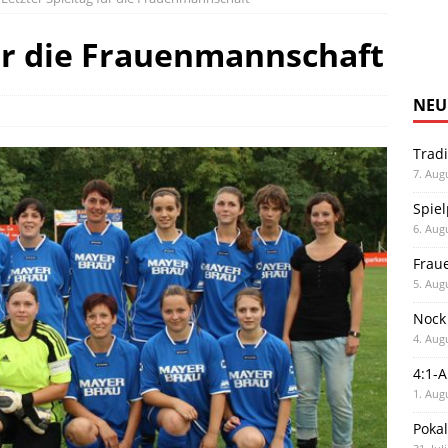
für die Frauenmannschaft
NEU
Trad
7. Aug
Spiel
6. Aug
Frau
5. Aug
Nock
4. Aug
4:1-
1. Aug
Poka