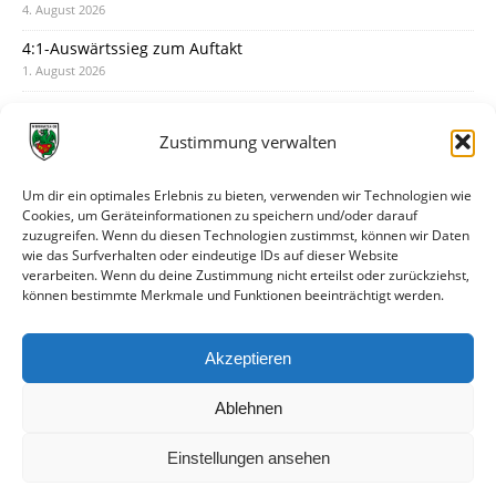
4. August 2026
4:1-Auswärtssieg zum Auftakt
1. August 2026
Pokal: Wormatia muss zu Schott Mainz
31. Juli 2026
Zustimmung verwalten
Wormatia trauert um Jürgen Dinger
30. Juli 2026
Um dir ein optimales Erlebnis zu bieten, verwenden wir Technologien wie
Cookies, um Geräteinformationen zu speichern und/oder darauf
Deine Spielminute: 89+1
zuzugreifen. Wenn du diesen Technologien zustimmst, können wir Daten
28. Juli 2026
wie das Surfverhalten oder eindeutige IDs auf dieser Website
verarbeiten. Wenn du deine Zustimmung nicht erteilst oder zurückziehst,
Neuer Rückensponsor
können bestimmte Merkmale und Funktionen beeinträchtigt werden.
28. Juli 2026
Neue Podcast-Folge: So tickt Björn!
Akzeptieren
27. Juli 2026
Ablehnen
Einstellungen ansehen