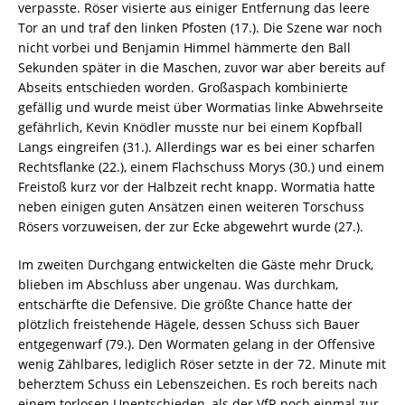
verpasste. Röser visierte aus einiger Entfernung das leere
Tor an und traf den linken Pfosten (17.). Die Szene war noch
nicht vorbei und Benjamin Himmel hämmerte den Ball
Sekunden später in die Maschen, zuvor war aber bereits auf
Abseits entschieden worden. Großaspach kombinierte
gefällig und wurde meist über Wormatias linke Abwehrseite
gefährlich, Kevin Knödler musste nur bei einem Kopfball
Langs eingreifen (31.). Allerdings war es bei einer scharfen
Rechtsflanke (22.), einem Flachschuss Morys (30.) und einem
Freistoß kurz vor der Halbzeit recht knapp. Wormatia hatte
neben einigen guten Ansätzen einen weiteren Torschuss
Rösers vorzuweisen, der zur Ecke abgewehrt wurde (27.).
Im zweiten Durchgang entwickelten die Gäste mehr Druck,
blieben im Abschluss aber ungenau. Was durchkam,
entschärfte die Defensive. Die größte Chance hatte der
plötzlich freistehende Hägele, dessen Schuss sich Bauer
entgegenwarf (79.). Den Wormaten gelang in der Offensive
wenig Zählbares, lediglich Röser setzte in der 72. Minute mit
beherztem Schuss ein Lebenszeichen. Es roch bereits nach
einem torlosen Unentschieden, als der VfR noch einmal zur