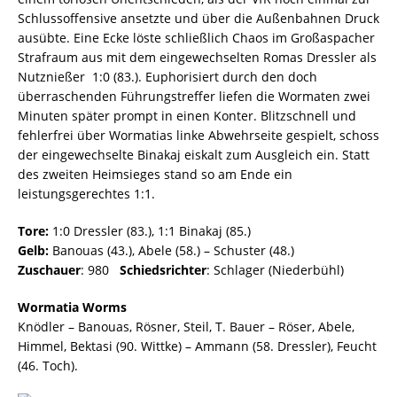
Schlussoffensive ansetzte und über die Außenbahnen Druck
ausübte. Eine Ecke löste schließlich Chaos im Großaspacher
Strafraum aus mit dem eingewechselten Romas Dressler als
Nutznießer  1:0 (83.). Euphorisiert durch den doch
überraschenden Führungstreffer liefen die Wormaten zwei
Minuten später prompt in einen Konter. Blitzschnell und
fehlerfrei über Wormatias linke Abwehrseite gespielt, schoss
der eingewechselte Binakaj eiskalt zum Ausgleich ein. Statt
des zweiten Heimsieges stand so am Ende ein
leistungsgerechtes 1:1.
Tore:
1:0 Dressler (83.), 1:1 Binakaj (85.)
Gelb:
Banouas (43.), Abele (58.) – Schuster (48.)
Zuschauer
: 980
Schiedsrichter
: Schlager (Niederbühl)
Wormatia Worms
Knödler – Banouas, Rösner, Steil, T. Bauer – Röser, Abele,
Himmel, Bektasi (90. Wittke) – Ammann (58. Dressler), Feucht
(46. Toch).