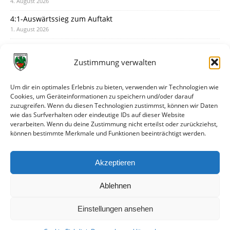
4. August 2026
4:1-Auswärtssieg zum Auftakt
1. August 2026
Pokal: Wormatia muss zu Schott Mainz
31. Juli 2026
Zustimmung verwalten
Wormatia trauert um Jürgen Dinger
30. Juli 2026
Um dir ein optimales Erlebnis zu bieten, verwenden wir Technologien wie
Cookies, um Geräteinformationen zu speichern und/oder darauf
Deine Spielminute: 89+1
zuzugreifen. Wenn du diesen Technologien zustimmst, können wir Daten
28. Juli 2026
wie das Surfverhalten oder eindeutige IDs auf dieser Website
verarbeiten. Wenn du deine Zustimmung nicht erteilst oder zurückziehst,
Neuer Rückensponsor
können bestimmte Merkmale und Funktionen beeinträchtigt werden.
28. Juli 2026
Neue Podcast-Folge: So tickt Björn!
Akzeptieren
27. Juli 2026
Ablehnen
Einstellungen ansehen