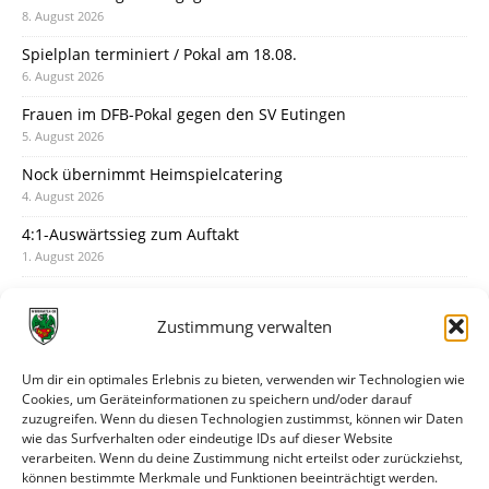
8. August 2026
Spielplan terminiert / Pokal am 18.08.
6. August 2026
Frauen im DFB-Pokal gegen den SV Eutingen
5. August 2026
Nock übernimmt Heimspielcatering
4. August 2026
4:1-Auswärtssieg zum Auftakt
1. August 2026
Pokal: Wormatia muss zu Schott Mainz
31. Juli 2026
Zustimmung verwalten
Wormatia trauert um Jürgen Dinger
30. Juli 2026
Um dir ein optimales Erlebnis zu bieten, verwenden wir Technologien wie
Cookies, um Geräteinformationen zu speichern und/oder darauf
Deine Spielminute: 89+1
zuzugreifen. Wenn du diesen Technologien zustimmst, können wir Daten
28. Juli 2026
wie das Surfverhalten oder eindeutige IDs auf dieser Website
verarbeiten. Wenn du deine Zustimmung nicht erteilst oder zurückziehst,
Neuer Rückensponsor
können bestimmte Merkmale und Funktionen beeinträchtigt werden.