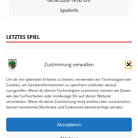
08.08.2026 14:00 Uhr
Spielinfo
LETZTES SPIEL
Zustimmung verwalten
1:4
FC Rot-Weiß Koblenz
Wormatia Worms
Um dir ein optimales Erlebnis zu bieten, verwenden wir Technologien wie
Cookies, um Geräteinformationen zu speichern und/oder darauf
zuzugreifen. Wenn du diesen Technologien zustimmst, können wir Daten
wie das Surfverhalten oder eindeutige IDs auf dieser Website
Oberliga Rheinland-Pfalz/Saar
verarbeiten. Wenn du deine Zustimmung nicht erteilst oder zurückziehst,
können bestimmte Merkmale und Funktionen beeinträchtigt werden.
01.08.2026 14:00 Uhr
Spielinfo
Akzeptieren