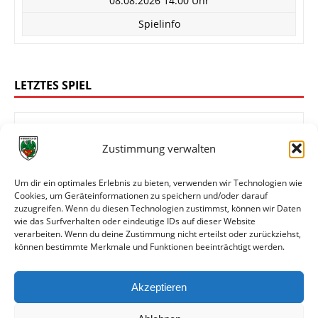
08.08.2026 14:00 Uhr
Spielinfo
LETZTES SPIEL
Zustimmung verwalten
1:4
FC Rot-Weiß Koblenz
Wormatia Worms
Um dir ein optimales Erlebnis zu bieten, verwenden wir Technologien wie
Cookies, um Geräteinformationen zu speichern und/oder darauf
zuzugreifen. Wenn du diesen Technologien zustimmst, können wir Daten
wie das Surfverhalten oder eindeutige IDs auf dieser Website
Oberliga Rheinland-Pfalz/Saar
verarbeiten. Wenn du deine Zustimmung nicht erteilst oder zurückziehst,
können bestimmte Merkmale und Funktionen beeinträchtigt werden.
01.08.2026 14:00 Uhr
Spielinfo
Akzeptieren