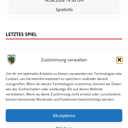
14.08.2026 19:30 Uhr
Spielinfo
LETZTES SPIEL
Zustimmung verwalten
4:0
FK 03 Pirmasens
Wormatia Worms
Um dir ein optimales Erlebnis zu bieten, verwenden wir Technologien wie
Cookies, um Geräteinformationen zu speichern und/oder darauf
zuzugreifen. Wenn du diesen Technologien zustimmst, können wir Daten
wie das Surfverhalten oder eindeutige IDs auf dieser Website
Oberliga Rheinland-Pfalz/Saar
verarbeiten. Wenn du deine Zustimmung nicht erteilst oder zurückziehst,
können bestimmte Merkmale und Funktionen beeinträchtigt werden.
08.08.2026 14:00 Uhr
Spielinfo
Akzeptieren